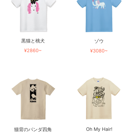
黒猫と桃犬
ゾウ
¥2860~
¥3080~
Oh My Hair!
猫背のパンダ四角