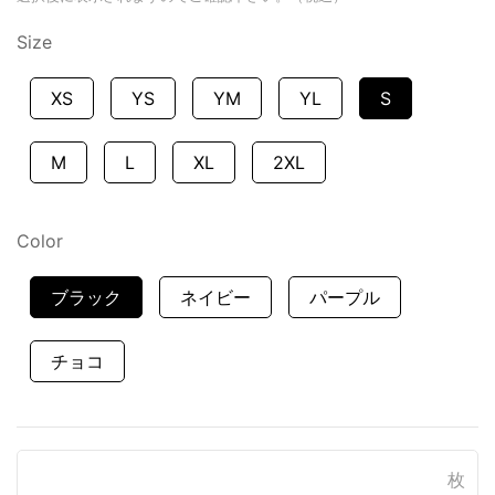
Size
XS
YS
YM
YL
S
M
L
XL
2XL
Color
ブラック
ネイビー
パープル
チョコ
枚