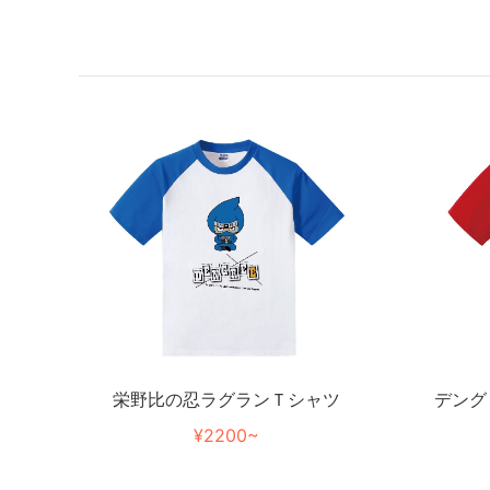
栄野比の忍ラグランＴシャツ
デング
¥2200~