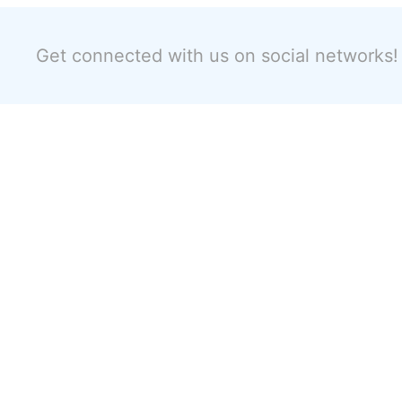
Get connected with us on social networks!
FUNFUNLABO
沖縄から発信するfunfunLABO オリジナルT
シャツメーカーとしてのハッピーTシャツ・
無地商品・雑貨等をお届け致します。